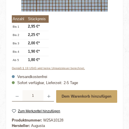
Anzahl
Stückpreis
2,95 €*
Bis
1
2,25 €*
Bis
2
2,00 €*
Bis
3
1,90 €*
Bis
4
1,80 €*
Ab
5
Gemäß § 19 UStG wird keine Umsatzsteuer berechnet.
Versandkostenfrei
Sofort verfügbar, Lieferzeit: 2-5 Tage
Produkt Anzahl: Gib den gewünschten Wert ein oder benutze die Schaltflächen um die 
Dem Warenkorb hinzufügen
Zum Merkzettel hinzufügen
Produktnummer:
W25A10128
Hersteller:
Augusta