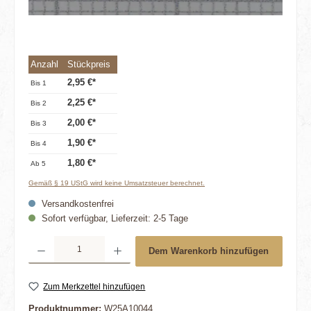
Anzahl
Stückpreis
2,95 €*
Bis
1
2,25 €*
Bis
2
2,00 €*
Bis
3
1,90 €*
Bis
4
1,80 €*
Ab
5
Gemäß § 19 UStG wird keine Umsatzsteuer berechnet.
Versandkostenfrei
Sofort verfügbar, Lieferzeit: 2-5 Tage
Produkt Anzahl: Gib den gewünschten Wert ein oder benutze die Schaltflächen um die 
Dem Warenkorb hinzufügen
Zum Merkzettel hinzufügen
Produktnummer:
W25A10044