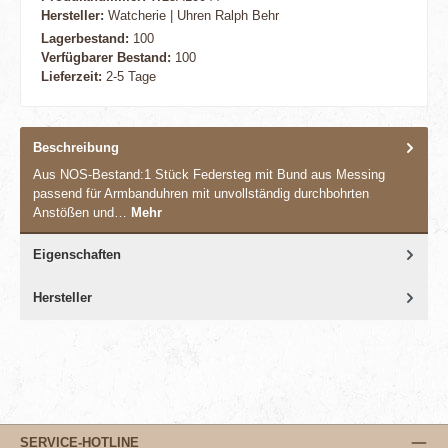
Hersteller:
Watcherie | Uhren Ralph Behr
Lagerbestand:
100
Verfügbarer Bestand:
100
Lieferzeit:
2-5 Tage
Beschreibung
Aus NOS-Bestand:1 Stück Federsteg mit Bund aus Messing
passend für Armbanduhren mit unvollständig durchbohrten
Anstößen und…
Mehr
Eigenschaften
Hersteller
SERVICE-HOTLINE