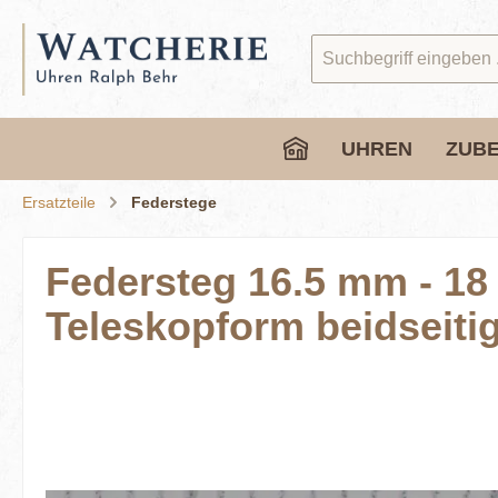
springen
Zur Hauptnavigation springen
UHREN
ZUB
Ersatzteile
Federstege
Federsteg 16.5 mm - 18
Teleskopform beidseiti
Bildergalerie überspringen