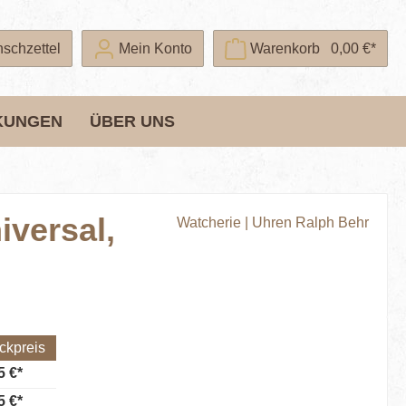
schzettel
Mein Konto
Warenkorb
0,00 €*
KUNGEN
ÜBER UNS
iversal,
Watcherie | Uhren Ralph Behr
ckpreis
5 €*
5 €*