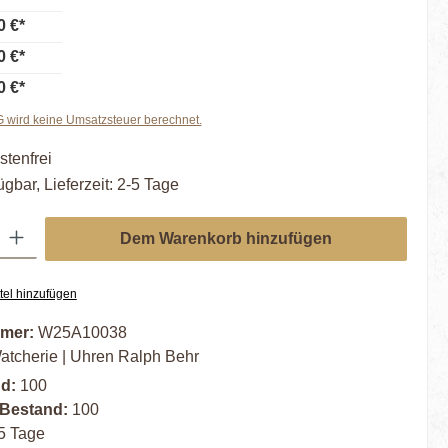
0 €*
0 €*
0 €*
wird keine Umsatzsteuer berechnet.
tenfrei
ügbar, Lieferzeit: 2-5 Tage
ib den gewünschten Wert ein oder benutze die Schaltflächen um die Anzahl zu er
Dem Warenkorb hinzufügen
tel hinzufügen
mer:
W25A10038
atcherie | Uhren Ralph Behr
nd:
100
 Bestand:
100
5 Tage