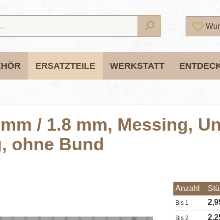
Wun
EHÖR
ERSATZTEILE
WERKSTATT
ENTDEC
 mm / 1.8 mm, Messing, Un
g, ohne Bund
Anzahl
Stü
2,9
Bis
1
2,2
Bis
2