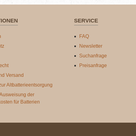
TIONEN
SERVICE
m
FAQ
tz
Newsletter
Suchanfrage
echt
Preisanfrage
nd Versand
ur Altbatterieentsorgung
 Ausweisung der
kosten für Batterien