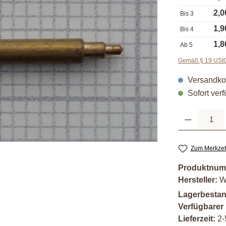
2,0
Bis
3
1,9
Bis
4
1,8
Ab
5
Gemäß § 19 UStG 
Versandkos
Sofort verf
Produkt Anzahl: G
Zum Merkzet
Produktnum
Hersteller:
W
Lagerbesta
Verfügbarer
Lieferzeit:
2-