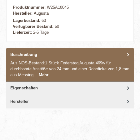
Produktnummer:
W25A10045
Hersteller:
Augusta
Lagerbestand:
60
Verfügbarer Bestand:
60
Lieferzeit:
2-5 Tage
Beschreibung
Aus NOS-Bestand:1 Stück Federsteg Augusta 469w für
durchbohrte Anstöße von 24 mm und einer Rohrdicke von 1,8 mm
aus Messing…
Mehr
Eigenschaften
Hersteller