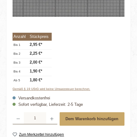
Anzahl
Stückpreis
2,95 €*
Bis
1
2,25 €*
Bis
2
2,00 €*
Bis
3
1,90 €*
Bis
4
1,80 €*
Ab
5
Gemäß § 19 UStG wird keine Umsatzsteuer berechnet.
Versandkostenfrei
Sofort verfügbar, Lieferzeit: 2-5 Tage
Produkt Anzahl: Gib den gewünschten Wert ein oder benutze die Schaltflächen um die 
Dem Warenkorb hinzufügen
Zum Merkzettel hinzufügen