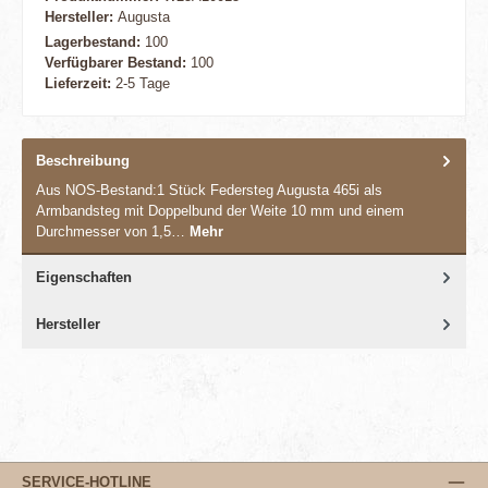
Hersteller:
Augusta
Lagerbestand:
100
Verfügbarer Bestand:
100
Lieferzeit:
2-5 Tage
Beschreibung
Aus NOS-Bestand:1 Stück Federsteg Augusta 465i als
Armbandsteg mit Doppelbund der Weite 10 mm und einem
Durchmesser von 1,5…
Mehr
Eigenschaften
Hersteller
SERVICE-HOTLINE