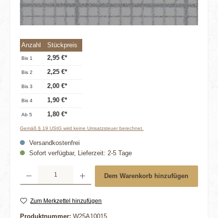
Anzahl
Stückpreis
2,95 €*
Bis
1
2,25 €*
Bis
2
2,00 €*
Bis
3
1,90 €*
Bis
4
1,80 €*
Ab
5
Gemäß § 19 UStG wird keine Umsatzsteuer berechnet.
Versandkostenfrei
Sofort verfügbar, Lieferzeit: 2-5 Tage
Produkt Anzahl: Gib den gewünschten Wert ein oder benutze die Schaltflächen um die 
Dem Warenkorb hinzufügen
Zum Merkzettel hinzufügen
Produktnummer:
W25A10015