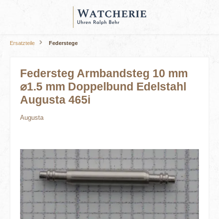
alt springen
Ersatzteile
Federstege
Federsteg Armbandsteg 10 mm
⌀1.5 mm Doppelbund Edelstahl
Augusta 465i
Augusta
Bildergalerie überspringen