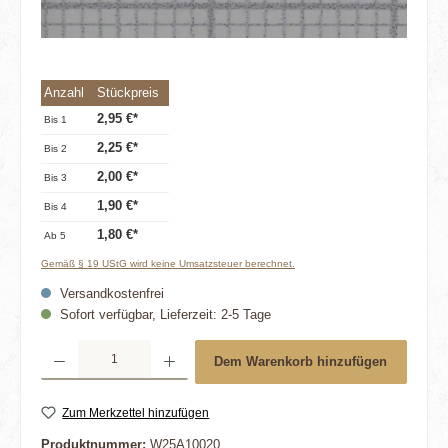
Anzahl
Stückpreis
2,95 €*
Bis
1
2,25 €*
Bis
2
2,00 €*
Bis
3
1,90 €*
Bis
4
1,80 €*
Ab
5
Gemäß § 19 UStG wird keine Umsatzsteuer berechnet.
Versandkostenfrei
Sofort verfügbar, Lieferzeit: 2-5 Tage
Produkt Anzahl: Gib den gewünschten Wert ein oder benutze die Schaltflächen um die 
Dem Warenkorb hinzufügen
Zum Merkzettel hinzufügen
Produktnummer:
W25A10020