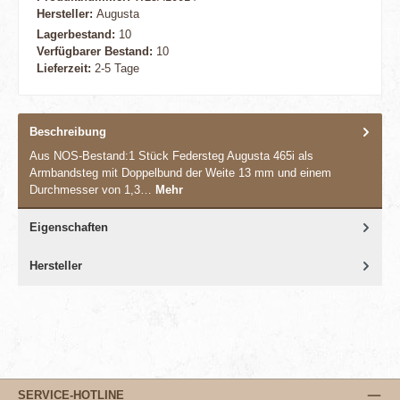
Hersteller:
Augusta
Lagerbestand:
10
Verfügbarer Bestand:
10
Lieferzeit:
2-5 Tage
Beschreibung
Aus NOS-Bestand:1 Stück Federsteg Augusta 465i als
Armbandsteg mit Doppelbund der Weite 13 mm und einem
Durchmesser von 1,3…
Mehr
Eigenschaften
Hersteller
SERVICE-HOTLINE