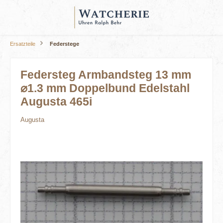
alt springen
Ersatzteile
Federstege
Federsteg Armbandsteg 13 mm
⌀1.3 mm Doppelbund Edelstahl
Augusta 465i
Augusta
Bildergalerie überspringen