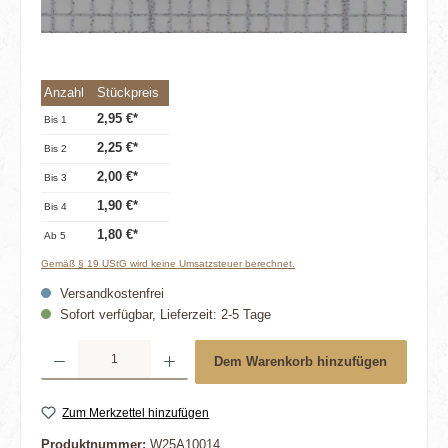
Anzahl
Stückpreis
2,95 €*
Bis
1
2,25 €*
Bis
2
2,00 €*
Bis
3
1,90 €*
Bis
4
1,80 €*
Ab
5
Gemäß § 19 UStG wird keine Umsatzsteuer berechnet.
Versandkostenfrei
Sofort verfügbar, Lieferzeit: 2-5 Tage
Produkt Anzahl: Gib den gewünschten Wert ein oder benutze die Schaltflächen um die 
Dem Warenkorb hinzufügen
Zum Merkzettel hinzufügen
Produktnummer:
W25A10014