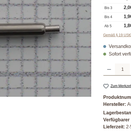
2,0
Bis
3
1,9
Bis
4
1,8
Ab
5
Gemäß § 19 UStG 
Versandkos
Sofort verf
Produkt Anzahl: G
Zum Merkzet
Produktnum
Hersteller:
A
Lagerbesta
Verfügbarer
Lieferzeit:
2-