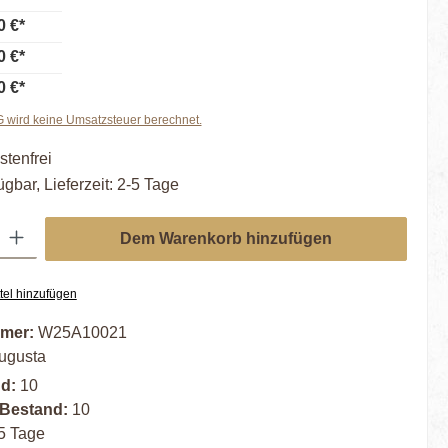
0 €*
0 €*
0 €*
wird keine Umsatzsteuer berechnet.
tenfrei
ügbar, Lieferzeit: 2-5 Tage
ib den gewünschten Wert ein oder benutze die Schaltflächen um die Anzahl zu er
Dem Warenkorb hinzufügen
tel hinzufügen
mer:
W25A10021
ugusta
nd:
10
 Bestand:
10
5 Tage