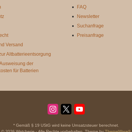
m
FAQ
tz
Newsletter
Suchanfrage
echt
Preisanfrage
nd Versand
ur Altbatterieentsorgung
 Ausweisung der
kosten für Batterien
Instagram
X
YouTube
* Gemäß § 19 UStG wird keine Umsatzsteuer berechnet.
© 2026 Watcherie - Alle Rechte vorbehalten. Theme by
ThemeWare®