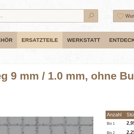
Wun
EHÖR
ERSATZTEILE
WERKSTATT
ENTDEC
g 9 mm / 1.0 mm, ohne Bun
Anzahl
Stü
2,9
Bis
1
2,2
Bis
2