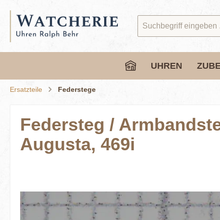
springen
Zur Hauptnavigation springen
UHREN
ZUB
Ersatzteile
Federstege
Federsteg / Armbandste
Augusta, 469i
Bildergalerie überspringen