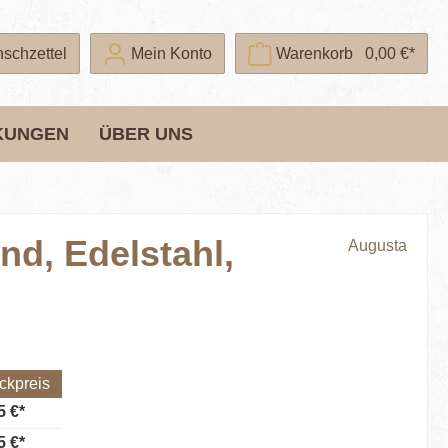
schzettel
Mein Konto
Warenkorb
0,00 €*
KUNGEN
ÜBER UNS
d, Edelstahl,
Augusta
ckpreis
5 €*
5 €*