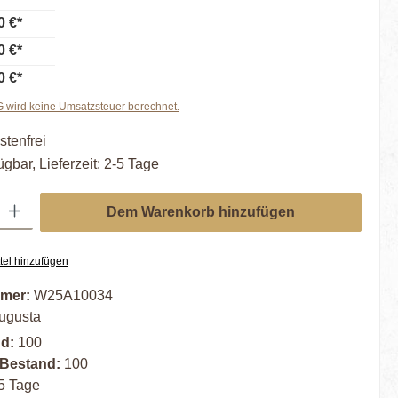
0 €*
0 €*
0 €*
wird keine Umsatzsteuer berechnet.
tenfrei
ügbar, Lieferzeit: 2-5 Tage
ib den gewünschten Wert ein oder benutze die Schaltflächen um die Anzahl zu er
Dem Warenkorb hinzufügen
tel hinzufügen
mer:
W25A10034
ugusta
nd:
100
 Bestand:
100
5 Tage