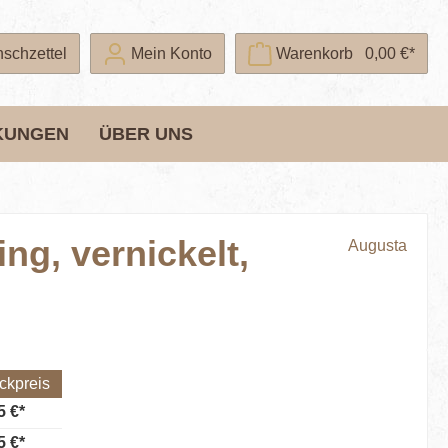
schzettel
Mein Konto
Warenkorb
0,00 €*
KUNGEN
ÜBER UNS
g, vernickelt,
Augusta
ckpreis
5 €*
5 €*