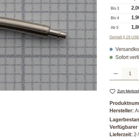
2,0
Bis
3
1,9
Bis
4
1,8
Ab
5
Gemäß § 19 UStG 
Versandkos
Sofort verf
Produkt Anzahl: G
Zum Merkzet
Produktnum
Hersteller:
A
Lagerbesta
Verfügbarer
Lieferzeit:
2-