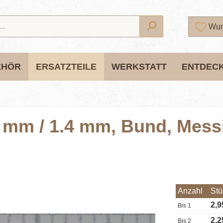
Wun
EHÖR
ERSATZTEILE
WERKSTATT
ENTDEC
 mm / 1.4 mm, Bund, Messin
Anzahl
Stü
2,9
Bis
1
2,2
Bis
2