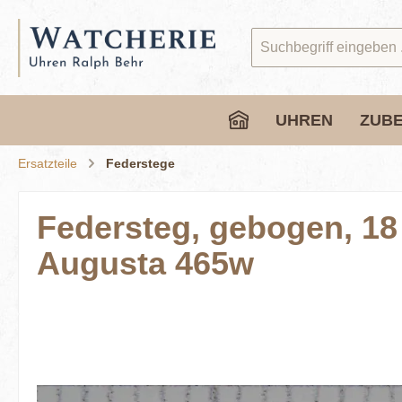
springen
Zur Hauptnavigation springen
UHREN
ZUB
Ersatzteile
Federstege
Federsteg, gebogen, 18
Augusta 465w
Bildergalerie überspringen