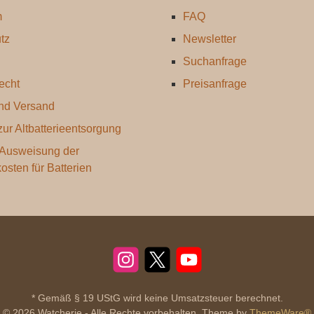
m
FAQ
tz
Newsletter
Suchanfrage
echt
Preisanfrage
nd Versand
ur Altbatterieentsorgung
 Ausweisung der
kosten für Batterien
Instagram
X
YouTube
* Gemäß § 19 UStG wird keine Umsatzsteuer berechnet.
© 2026 Watcherie - Alle Rechte vorbehalten. Theme by
ThemeWare®