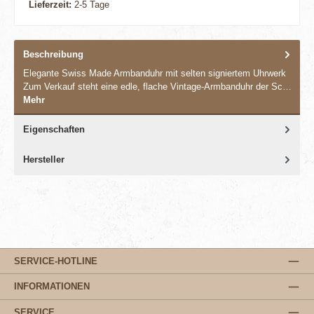
Lieferzeit:
2-5 Tage
Beschreibung
Elegante Swiss Made Armbanduhr mit selten signiertem Uhrwerk
Zum Verkauf steht eine edle, flache Vintage-Armbanduhr der Sc…
Mehr
Eigenschaften
Hersteller
SERVICE-HOTLINE
INFORMATIONEN
SERVICE