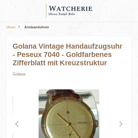
alt springen
Uhren
Armbanduhren
Golana Vintage Handaufzugsuhr
- Peseux 7040 - Goldfarbenes
Zifferblatt mit Kreuzstruktur
Golana
Bildergalerie überspringen