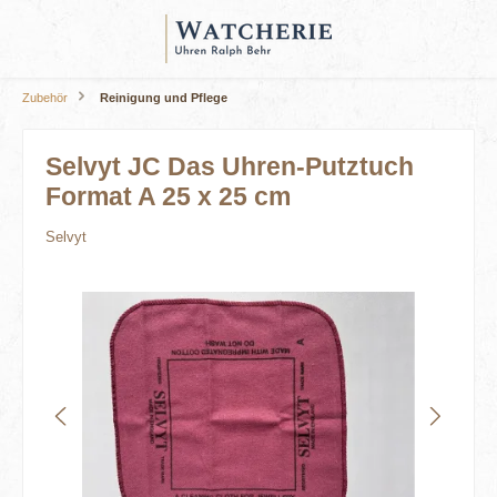
alt springen
Zubehör
Reinigung und Pflege
Selvyt JC Das Uhren-Putztuch
Format A 25 x 25 cm
Selvyt
Bildergalerie überspringen