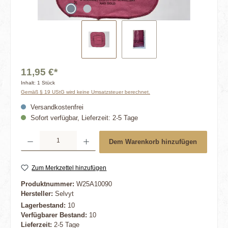
11,95 €*
Inhalt:
1 Stück
Gemäß § 19 UStG wird keine Umsatzsteuer berechnet.
Versandkostenfrei
Sofort verfügbar, Lieferzeit: 2-5 Tage
Produkt Anzahl: Gib den gewünschten Wert ein oder benutze die Schaltflächen um die 
Dem Warenkorb hinzufügen
Zum Merkzettel hinzufügen
Produktnummer:
W25A10090
Hersteller:
Selvyt
Lagerbestand:
10
Verfügbarer Bestand:
10
Lieferzeit:
2-5 Tage