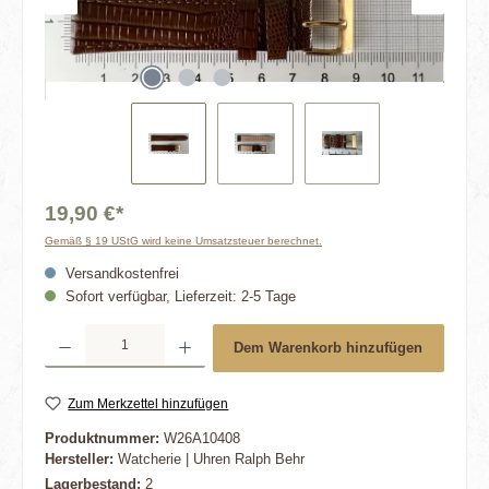
19,90 €*
Gemäß § 19 UStG wird keine Umsatzsteuer berechnet.
Versandkostenfrei
Sofort verfügbar, Lieferzeit: 2-5 Tage
Produkt Anzahl: Gib den gewünschten Wert ein oder benutze die Schaltflächen um die 
Dem Warenkorb hinzufügen
Zum Merkzettel hinzufügen
Produktnummer:
W26A10408
Hersteller:
Watcherie | Uhren Ralph Behr
Lagerbestand:
2