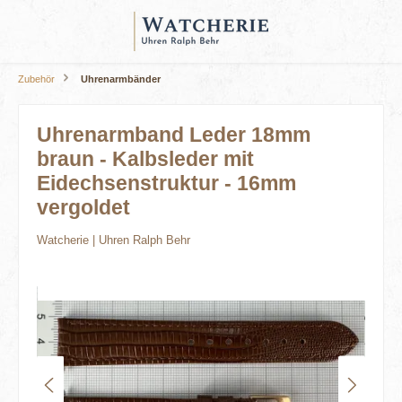
alt springen
Zubehör
Uhrenarmbänder
Uhrenarmband Leder 18mm
braun - Kalbsleder mit
Eidechsenstruktur - 16mm
vergoldet
Watcherie | Uhren Ralph Behr
Bildergalerie überspringen