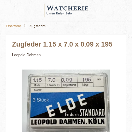
alt springen
Ersatzteile
Zugfedern
Zugfeder 1.15 x 7.0 x 0.09 x 195
Leopold Dahmen
Bildergalerie überspringen