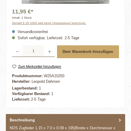
11,95 €*
Inhalt:
1 Stück
Gemäß § 19 UStG wird keine Umsatzsteuer berechnet.
Versandkostenfrei
Sofort verfügbar, Lieferzeit: 2-5 Tage
Produkt Anzahl: Gib den gewünschten Wert ein oder benutze die Schaltflächen um die 
Dem Warenkorb hinzufügen
Zum Merkzettel hinzufügen
Produktnummer:
W25A10250
Hersteller:
Leopold Dahmen
Lagerbestand:
1
Verfügbarer Bestand:
1
Lieferzeit:
2-5 Tage
Beschreibung
NOS Zugfeder 1.15 x 7.0 x 0.09 x 195(Breite x Durchmesser x