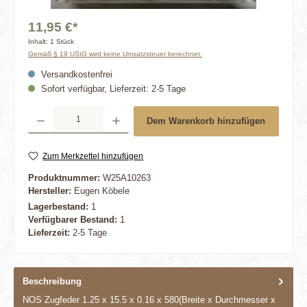
11,95 €*
Inhalt:
1 Stück
Gemäß § 19 UStG wird keine Umsatzsteuer berechnet.
Versandkostenfrei
Sofort verfügbar, Lieferzeit: 2-5 Tage
Produkt Anzahl: Gib den gewünschten Wert ein oder benutze die Schaltflächen um die 
Dem Warenkorb hinzufügen
Zum Merkzettel hinzufügen
Produktnummer:
W25A10263
Hersteller:
Eugen Köbele
Lagerbestand:
1
Verfügbarer Bestand:
1
Lieferzeit:
2-5 Tage
Beschreibung
NOS Zugfeder 1.25 x 15.5 x 0.16 x 580(Breite x Durchmesser x