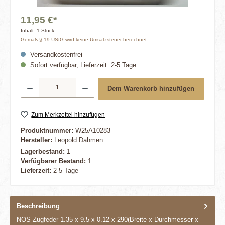
11,95 €*
Inhalt:
1 Stück
Gemäß § 19 UStG wird keine Umsatzsteuer berechnet.
Versandkostenfrei
Sofort verfügbar, Lieferzeit: 2-5 Tage
Produkt Anzahl: Gib den gewünschten Wert ein oder benutze die Schaltflächen um die 
Dem Warenkorb hinzufügen
Zum Merkzettel hinzufügen
Produktnummer:
W25A10283
Hersteller:
Leopold Dahmen
Lagerbestand:
1
Verfügbarer Bestand:
1
Lieferzeit:
2-5 Tage
Beschreibung
NOS Zugfeder 1.35 x 9.5 x 0.12 x 290(Breite x Durchmesser x