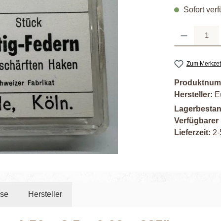
Sofort verf
Produkt Anzahl: G
Zum Merkzet
Produktnum
Hersteller:
E
Lagerbesta
Verfügbarer
Lieferzeit:
2-
ise
Hersteller