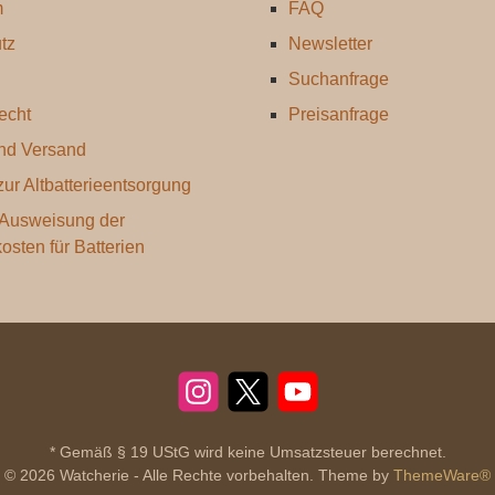
m
FAQ
tz
Newsletter
Suchanfrage
echt
Preisanfrage
nd Versand
ur Altbatterieentsorgung
 Ausweisung der
kosten für Batterien
Instagram
X
YouTube
* Gemäß § 19 UStG wird keine Umsatzsteuer berechnet.
© 2026 Watcherie - Alle Rechte vorbehalten. Theme by
ThemeWare®