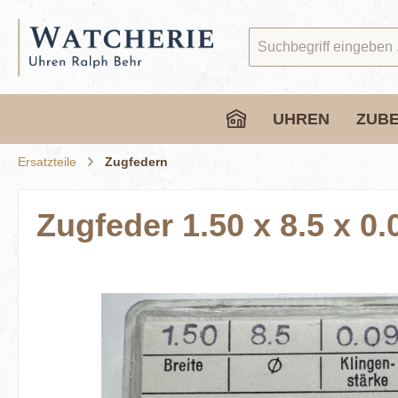
springen
Zur Hauptnavigation springen
UHREN
ZUB
Ersatzteile
Zugfedern
Zugfeder 1.50 x 8.5 x 0.
Bildergalerie überspringen