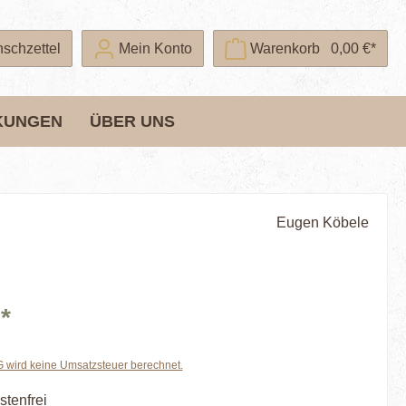
schzettel
Mein Konto
Warenkorb
0,00 €*
KUNGEN
ÜBER UNS
Eugen Köbele
*
wird keine Umsatzsteuer berechnet.
tenfrei