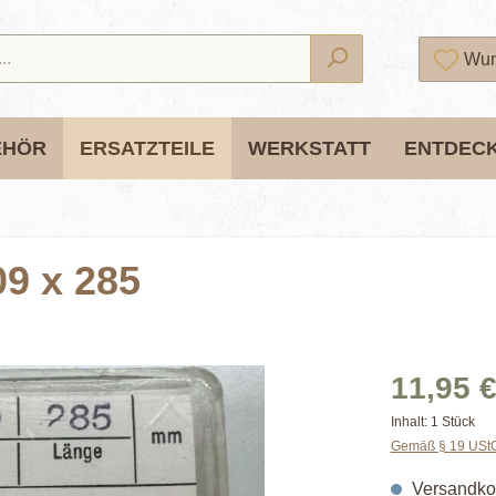
Wun
EHÖR
ERSATZTEILE
WERKSTATT
ENTDEC
09 x 285
11,95 €
Inhalt:
1 Stück
Gemäß § 19 UStG 
Versandkos