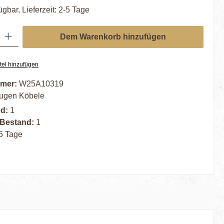
ügbar, Lieferzeit: 2-5 Tage
ib den gewünschten Wert ein oder benutze die Schaltflächen um die Anzahl zu er
Dem Warenkorb hinzufügen
tel hinzufügen
mer:
W25A10319
ugen Köbele
nd:
1
 Bestand:
1
5 Tage