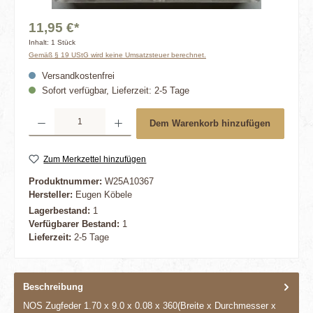
11,95 €*
Inhalt:
1 Stück
Gemäß § 19 UStG wird keine Umsatzsteuer berechnet.
Versandkostenfrei
Sofort verfügbar, Lieferzeit: 2-5 Tage
Produkt Anzahl: Gib den gewünschten Wert ein oder benutze die Schaltflächen um die 
Dem Warenkorb hinzufügen
Zum Merkzettel hinzufügen
Produktnummer:
W25A10367
Hersteller:
Eugen Köbele
Lagerbestand:
1
Verfügbarer Bestand:
1
Lieferzeit:
2-5 Tage
Beschreibung
NOS Zugfeder 1.70 x 9.0 x 0.08 x 360(Breite x Durchmesser x